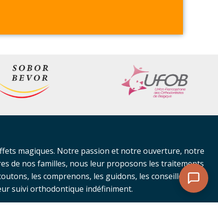
ffets magiques. Notre passion et notre ouverture, notre
res de nos familles, nous leur proposons les traitements
coutons, les comprenons, les guidons, les conseillons, les
eur suivi orthodontique indéfiniment.