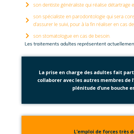
son dentiste généraliste qui réalise détartrage e
son spécialiste en parodontologie qui sera cons
d’assurer le suivi, pour à la fin réaliser en cas 
son stomatologue en cas de besoin.
Les traitements adultes représentent actuellemen
La prise en charge des adultes fait par
collaborer avec les autres membres de l
plénitude d’une bouche en 
L’emploi de forces très 