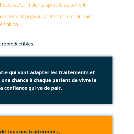
othèses et/ou implants après le traitement.
ronnement gingival avant le traitement, puis
 finition.
et reproductibles.
ntie qui vont adapter les traitements et
 une chance à chaque patient de vivre la
a confiance qui va de pair.
 de tous nos traitements,