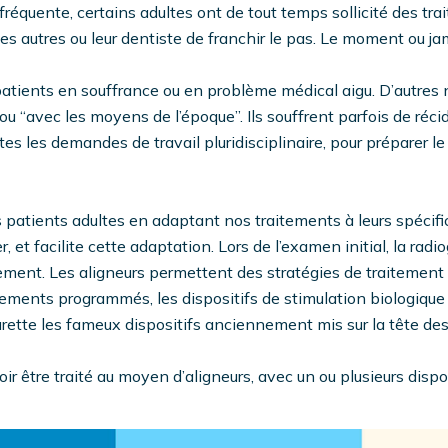
équente, certains adultes ont de tout temps sollicité des trai
 autres ou leur dentiste de franchir le pas. Le moment ou jama
s patients en souffrance ou en problème médical aigu. D’autres 
 ou “avec les moyens de l’époque”. Ils souffrent parfois de réci
es les demandes de travail pluridisciplinaire, pour préparer le
s patients adultes en adaptant nos traitements à leurs spécif
er, et facilite cette adaptation. Lors de l’examen initial, la r
tement. Les aligneurs permettent des stratégies de traitement
vements programmés, les dispositifs de stimulation biologique 
rette les fameux dispositifs anciennement mis sur la tête des
r être traité au moyen d’aligneurs, avec un ou plusieurs disp