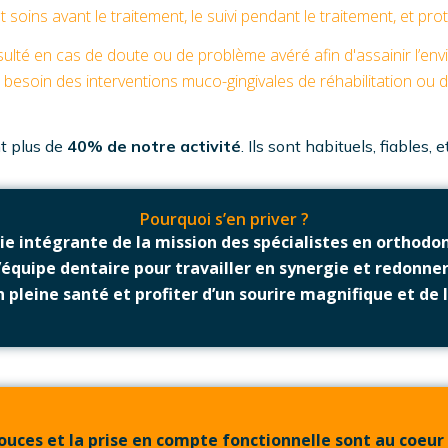
t soins avant le traitement, le suivi pendant le traitement, et pr
ulté en cas de doute ou de problème avéré afin d'assainir l’envi
de besoin des interventions muco-gingivales de réhabilitation ou de
t plus de
40% de notre activité
. Ils sont habituels, fiables, 
Pourquoi s’en priver ?
tie intégrante de la mission des spécialistes en orthodo
’équipe dentaire pour travailler en synergie et redonner
pleine santé et profiter d’un sourire magnifique et de l
douces et la prise en compte fonctionnelle sont au coeur