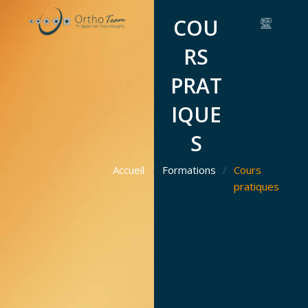
Aller
COU
au
contenu
RS
PRAT
IQUE
S
Accueil
/
Formations
/
Cours
pratiques