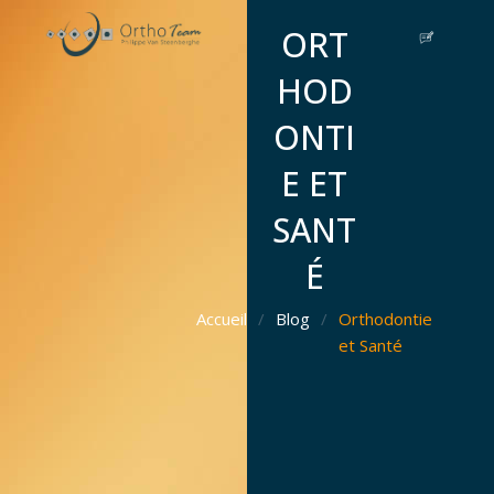
Aller
ORT
au
contenu
HOD
ONTI
E ET
SANT
É
Accueil
/
Blog
/
Orthodontie
et Santé